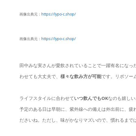
画像出典元：
https://lypo-c.shop/
画像出典元：
https://lypo-c.shop/
田中みな実さんが愛飲されていることで一躍有名になった液
わせても大丈夫で、
様々な飲み方が可能
です。リポソー
ライフスタイルに合わせて
いつ飲んでもOK
なのも嬉しい
予定のある日は早朝に、紫外線への備えは外出前に、疲
ださいね。ただし、味がかなりマズいので、慣れるまで