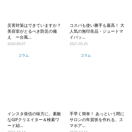
災害対策はできていますか？
コスパも使い勝手も最高！ 大
美容室がとるべき防災の備
人気の無印良品・ジュートマ
え ー台風...
イバッ...
2020.09.07
2021.05.25
コラム
コラム
インスタ発信の味方に。素敵
手早く簡単！ あっという間に
なGIFクリエイター＆検索ワ
サロンの年賀状を作れる、ス
ード紹...
マホア...