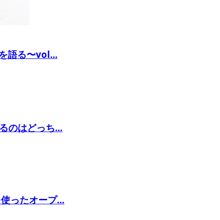
〜vol...
のはどっち...
ったオープ...