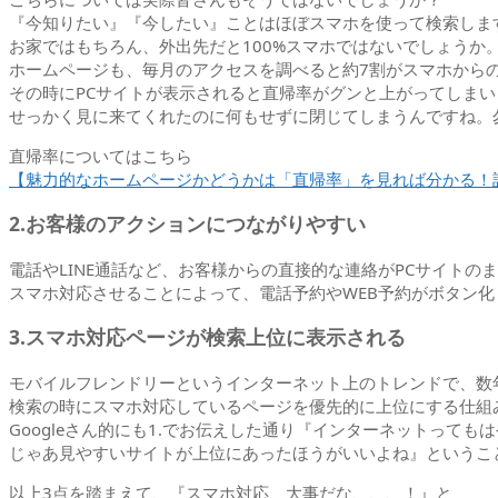
『今知りたい』『今したい』ことはほぼスマホを使って検索しま
お家ではもちろん、外出先だと100%スマホではないでしょうか
ホームページも、毎月のアクセスを調べると約7割がスマホから
その時にPCサイトが表示されると直帰率がグンと上がってしまい
せっかく見に来てくれたのに何もせずに閉じてしまうんですね。
直帰率についてはこちら
【魅力的なホームページかどうかは「直帰率」を見れば分かる！
2.お客様のアクションにつながりやすい
電話やLINE通話など、お客様からの直接的な連絡がPCサイト
スマホ対応させることによって、電話予約やWEB予約がボタン
3.スマホ対応ページが検索上位に表示される
モバイルフレンドリーというインターネット上のトレンドで、数年前
検索の時にスマホ対応しているページを優先的に上位にする仕組
Googleさん的にも1.でお伝えした通り『インターネットっても
じゃあ見やすいサイトが上位にあったほうがいいよね』というこ
以上3点を踏まえて、『スマホ対応、大事だな、、、！』と