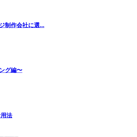
制作会社に選...
ング編〜
活用法