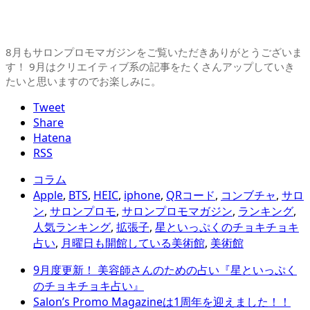
8月もサロンプロモマガジンをご覧いただきありがとうございま
す！ 9月はクリエイティブ系の記事をたくさんアップしていき
たいと思いますのでお楽しみに。
Tweet
Share
Hatena
RSS
コラム
Apple
,
BTS
,
HEIC
,
iphone
,
QRコード
,
コンブチャ
,
サロ
ン
,
サロンプロモ
,
サロンプロモマガジン
,
ランキング
,
人気ランキング
,
拡張子
,
星といっぷくのチョキチョキ
占い
,
月曜日も開館している美術館
,
美術館
9月度更新！ 美容師さんのための占い『星といっぷく
のチョキチョキ占い』
Salon’s Promo Magazineは1周年を迎えました！！