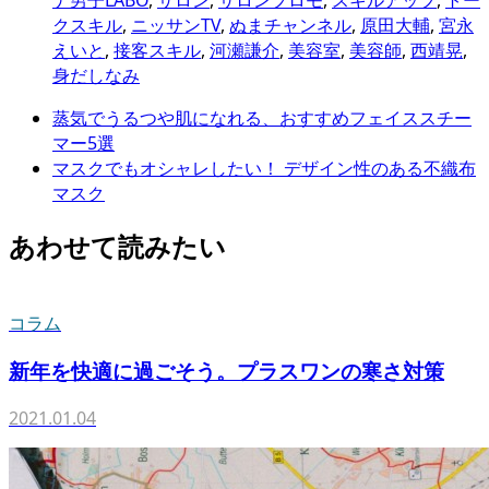
ナ男子LABO
,
サロン
,
サロンプロモ
,
スキルアップ
,
トー
クスキル
,
ニッサンTV
,
ぬまチャンネル
,
原田大輔
,
宮永
えいと
,
接客スキル
,
河瀬謙介
,
美容室
,
美容師
,
西靖晃
,
身だしなみ
蒸気でうるつや肌になれる、おすすめフェイススチー
マー5選
マスクでもオシャレしたい！ デザイン性のある不織布
マスク
あわせて読みたい
コラム
新年を快適に過ごそう。プラスワンの寒さ対策
2021.01.04