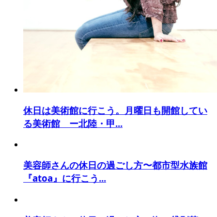
休日は美術館に行こう。月曜日も開館してい
る美術館 ー北陸・甲...
美容師さんの休日の過ごし方〜都市型水族館
『atoa』に行こう...