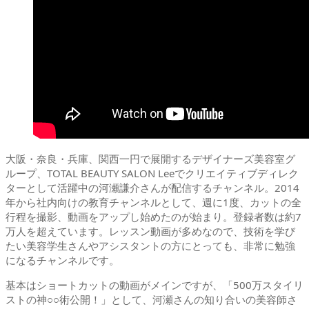
大阪・奈良・兵庫、関西一円で展開するデザイナーズ美容室グ
ループ、TOTAL BEAUTY SALON Leeでクリエイティブディレク
ターとして活躍中の河瀬謙介さんが配信するチャンネル。2014
年から社内向けの教育チャンネルとして、週に1度、カットの全
行程を撮影、動画をアップし始めたのが始まり。登録者数は約7
万人を超えています。レッスン動画が多めなので、技術を学び
たい美容学生さんやアシスタントの方にとっても、非常に勉強
になるチャンネルです。
基本はショートカットの動画がメインですが、「500万スタイリ
ストの神○○術公開！」として、河瀬さんの知り合いの美容師さ