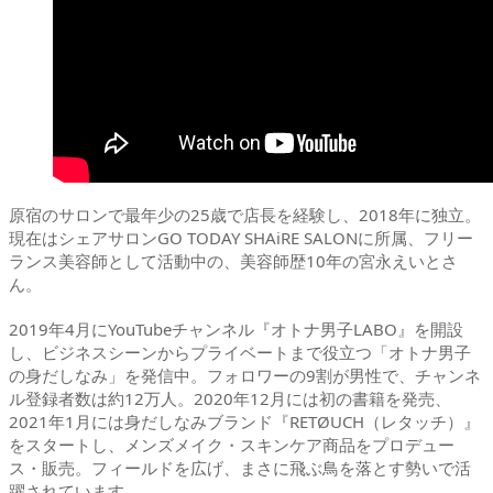
原宿のサロンで最年少の25歳で店長を経験し、2018年に独立。
現在はシェアサロンGO TODAY SHAiRE SALONに所属、フリー
ランス美容師として活動中の、美容師歴10年の宮永えいとさ
ん。
2019年4月にYouTubeチャンネル『オトナ男子LABO』を開設
し、ビジネスシーンからプライベートまで役立つ「オトナ男子
の身だしなみ」を発信中。フォロワーの9割が男性で、チャンネ
ル登録者数は約12万人。2020年12月には初の書籍を発売、
2021年1月には身だしなみブランド『RETØUCH（レタッチ）』
をスタートし、メンズメイク・スキンケア商品をプロデュー
ス・販売。フィールドを広げ、まさに飛ぶ鳥を落とす勢いで活
躍されています。