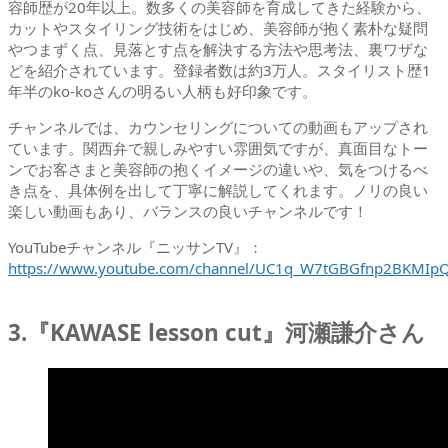
容師歴が20年以上。数多くの美容師を育成してきた経験から、
カットやスタイリング技術をはじめ、美容師が抱く素朴な疑問
やつまずく点、見落とす点を解決する方法や思考法、裏ワザな
どを紹介されています。登録者数は約3万人。スタイリスト歴1
年半のko-koさんの明るい人柄も好印象です。
チャンネルでは、カウンセリングについての動画もアップされ
ています。関西弁で親しみやすい雰囲気ですが、真面目なトー
ンでお客さまと美容師の抱くイメージの違いや、気をつけるべ
き点を、具体例を出して丁寧に解説してくれます。ノリの良い
楽しい動画もあり、バランスの良いチャンネルです！
YouTubeチャンネル『ニッサンTV』：
https://www.youtube.com/channel/UC1q_W7tGBGfnp2BKMIpQ
3.『KAWASE lesson cut』河瀬謙介さん