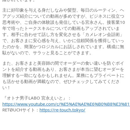
主に好印象を与える身だしなみや髪型、毎日のルーティン、ヘ
アグッズ紹介についての動画が多めですが、ビジネスに役立つ
思考術や、ご自身の体験談も発信している宮永さん。接客業10
年で培ったトークスキルについての動画もアップされていま
す。相手に合わせて話し方を変化させる「カメレオン会話術」
で、お客さまに安心感を与え、いかに信頼関係を獲得していっ
たのかを、簡潔かつロジカルにお話しされています。構成に無
駄がないので、サラッと見ることができます。
また、お客さまと美容師の間でオーダーの食い違いを防ぐポイ
ントを紹介する動画もあり、お客さまが本当に望むオーダーを
理解する一助になるかもしれません。業務にもプライベートに
も活かせる動画が満載なので、ぜひチェックしてみてくださ
い！
『オトナ男子LABO 宮永えいと』：
https://www.youtube.com/c/%E5%AE%AE%E6%B0%B8%E3%8
RETØUCHサイト：
https://re-touch.tokyo/