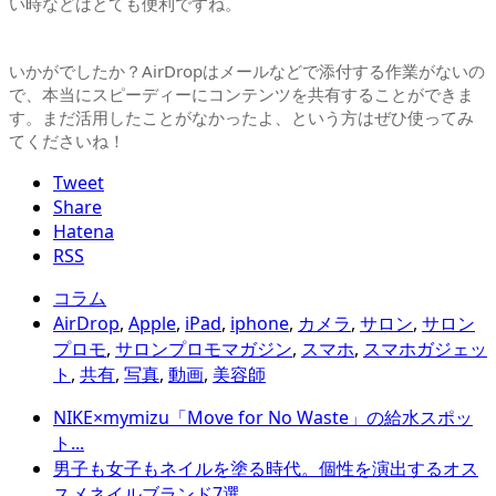
い時などはとても便利ですね。
いかがでしたか？AirDropはメールなどで添付する作業がないの
で、本当にスピーディーにコンテンツを共有することができま
す。まだ活用したことがなかったよ、という方はぜひ使ってみ
てくださいね！
Tweet
Share
Hatena
RSS
コラム
AirDrop
,
Apple
,
iPad
,
iphone
,
カメラ
,
サロン
,
サロン
プロモ
,
サロンプロモマガジン
,
スマホ
,
スマホガジェッ
ト
,
共有
,
写真
,
動画
,
美容師
NIKE×mymizu「Move for No Waste」の給水スポッ
ト...
男子も女子もネイルを塗る時代。個性を演出するオス
スメネイルブランド7選