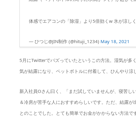
体感でエアコンの「除湿」より5倍効くw 氷が涼しく
— ひつじ@JIN制作 (@hituji_1234)
May 18, 2021
5月にTwitterでバズっていたというこの方法。湿気
気が結露になり、ペットボトルに付着して、ひんやり涼
新入社員Oさん曰く、「まだ試していませんが、寝苦しい
＆冷房が苦手な人におすすめらしいです。ただ、結露が
とのことでした。とても簡単でお金がかからない方法で