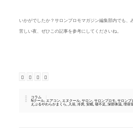
いかがでしたか？サロンプロモマガジン編集部内でも、
苦しい夜、ぜひこの記事を参考にしてくださいね。
コラム
Nクール
,
エアコン
,
エヌクール
,
サロン
,
サロンプロモ
,
サロンプ
えぷるやわらかまくら
,
入浴
,
冷房
,
安眠
,
寝不足
,
深部体温
,
理容