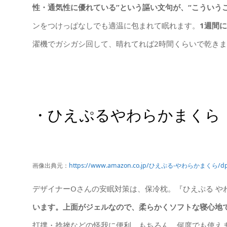
性・通気性に優れている”という謳い文句が、“こういう
ンをつけっぱなしでも適温に包まれて眠れます。
1週間
濯機でガシガシ回して、晴れてれば2時間くらいで乾き
・ひえぷるやわらかまくら
画像出典元：
https://www.amazon.co.jp/ひえぷる-やわらかまくら/dp
デザイナーOさんの安眠対策は、保冷枕。『ひえぷる や
います。上面がジェルなので、柔らかくソフトな寝心地
打撲・捻挫などの怪我に便利。もちろん、何度でも使え