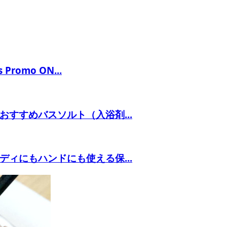
omo ON...
すすめバスソルト（入浴剤...
ィにもハンドにも使える保...