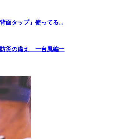
背面タップ」使ってる...
防災の備え ー台風編ー