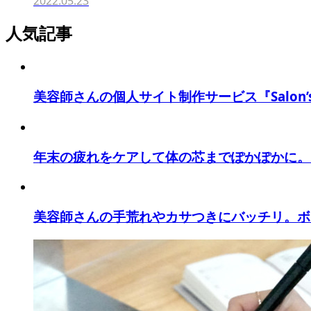
2022.05.23
人気記事
美容師さんの個人サイト制作サービス『Salon’s Pr
年末の疲れをケアして体の芯までぽかぽかに。お
美容師さんの手荒れやカサつきにバッチリ。ボデ