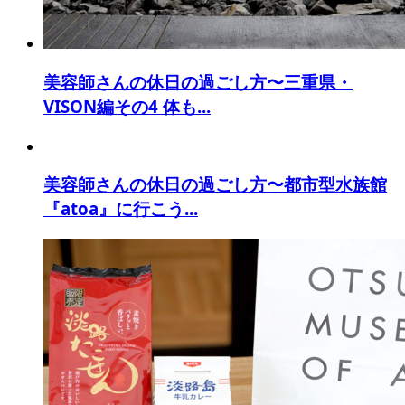
美容師さんの休日の過ごし方〜三重県・
VISON編その4 体も...
美容師さんの休日の過ごし方〜都市型水族館
『atoa』に行こう...