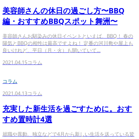
美容師さんの休日の過ごし方〜BBQ
編・おすすめBBQスポット舞洲〜
美容師さんお馴染みの休日イベントといえば、BBQ！ 春の
陽気とBBQの相性は最高ですよね！ 定番の河川敷や屋上も
良いけれど、平日（月・火）も開いていて...
2021.04.15
コラム
コラム
2021.04.13
コラム
充実した新生活を過ごすために。おす
すめ置時計4選
就職や異動、独立などで4月から新しい生活を送っている皆