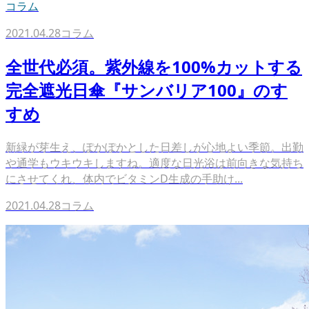
コラム
2021.04.28
コラム
全世代必須。紫外線を100%カットする
完全遮光日傘『サンバリア100』のす
すめ
新緑が芽生え、ぽかぽかとした日差しが心地よい季節。出勤
や通学もウキウキしますね。適度な日光浴は前向きな気持ち
にさせてくれ、体内でビタミンD生成の手助け...
2021.04.28
コラム