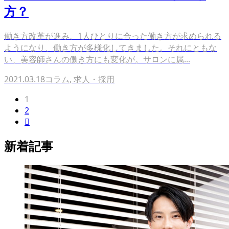
方？
働き方改革が進み、1人ひとりに合った働き方が求められる
ようになり、働き方が多様化してきました。それにともな
い、美容師さんの働き方にも変化が。サロンに属...
2021.03.18
コラム
,
求人・採用
1
2

新着記事