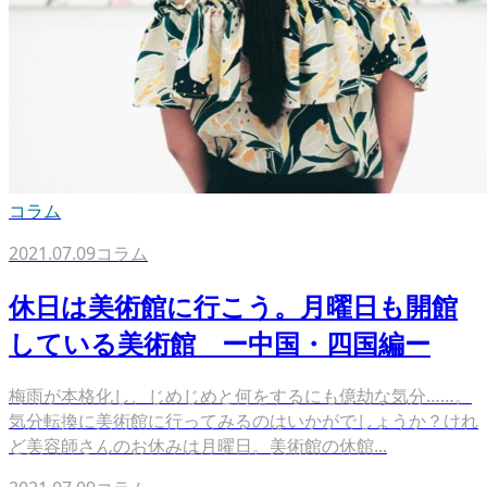
コラム
2021.07.09
コラム
休日は美術館に行こう。月曜日も開館
している美術館 ー中国・四国編ー
梅雨が本格化し、じめじめと何をするにも億劫な気分……。
気分転換に美術館に行ってみるのはいかがでしょうか？けれ
ど美容師さんのお休みは月曜日。美術館の休館...