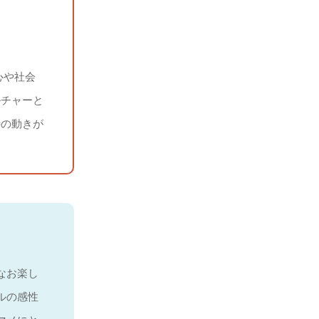
心や社会
ルチャーと
特の動きが
なお楽し
ルの感性