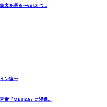
語る〜vol.3 つ...
イン編〜
Munica』に浸透...