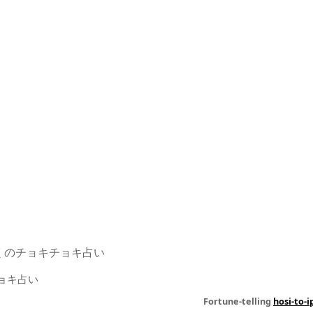
ぷくのチョキチョキ占い
Fortune-telling
hosi-to-