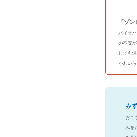
「ゾン
バイオハ
の不安が
しても深
かわいら
み
おこ
みを