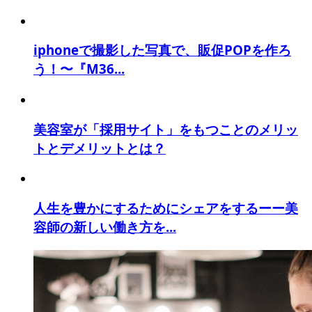
iphoneで撮影した写真で、販促POPを作ろ
う！〜『M36...
美容室が「採用サイト」をもつことのメリッ
トとデメリットとは？
人生を豊かにするためにシェアをするーー美
容師の新しい働き方を...