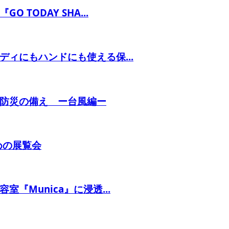
TODAY SHA...
ィにもハンドにも使える保...
防災の備え ー台風編ー
めの展覧会
Munica』に浸透...