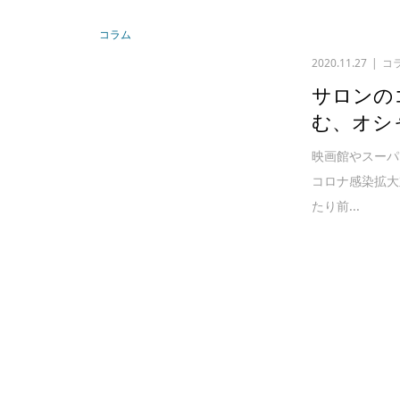
コラム
2020.11.27
コ
サロンの
む、オシ
映画館やスーパ
コロナ感染拡大
たり前...