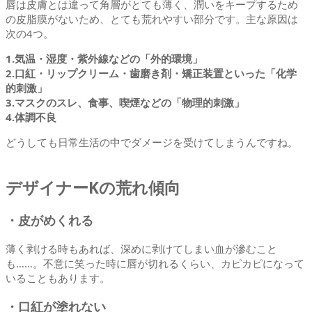
唇は皮膚とは違って角層がとても薄く、潤いをキープするため
の皮脂膜がないため、とても荒れやすい部分です。主な原因は
次の4つ。
1.気温・湿度・紫外線などの「外的環境」
2.口紅・リップクリーム・歯磨き剤・矯正装置といった「化学
的刺激」
3.マスクのスレ、食事、喫煙などの「物理的刺激」
4.体調不良
どうしても日常生活の中でダメージを受けてしまうんですね。
デザイナーKの荒れ傾向
・皮がめくれる
薄く剥ける時もあれば、深めに剥けてしまい血が滲むこと
も……。不意に笑った時に唇が切れるくらい、カピカピになって
いることもあります。
・口紅が塗れない