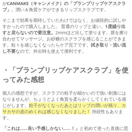
が
CANMAKE（キャンメイク）の「プランプリップケアスクラ
ブ」
。潤い＆角質ケアができるリップスクラブです。
そこまで効果を期待していたわけではなく、お値段的に試しや
すかったので購入しました。 普通のリップと違い、
1度繰り出
すと戻らないので要注意。
2mmほど出して塗ります。唇を擦り
合わせてマッサージ。お砂糖のスクラブを感じることができま
す。粒々を感じなくなったらケア完了です。
拭き取り・洗い流
し不要
なので、外出時も使えて便利です。
・「プランプリップケアスクラブ」を使
ってみた感想
個人の感想ですが、スクラブの粒子が細かいので強い刺激には
なりませんが、ちょうどよく角質を柔らかくしてくれている感
じがします。
粒子がなくなったあとはリップの潤いが残り、カ
サカサの皮のめくれは感じなくなりました！
持続性もありま
す。
「これは……良い予感しかない……！」
と初めて使った直後に思