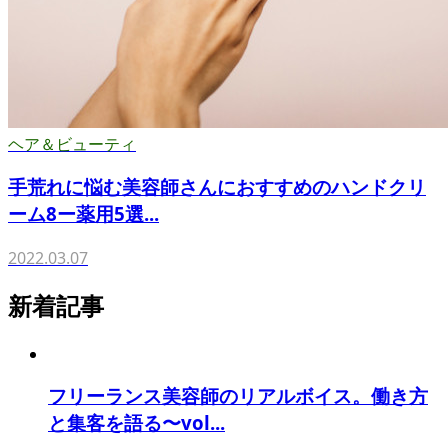
ヘア＆ビューティ
手荒れに悩む美容師さんにおすすめのハンドクリ
ーム8ー薬用5選...
2022.03.07
新着記事
フリーランス美容師のリアルボイス。働き方
と集客を語る〜vol...