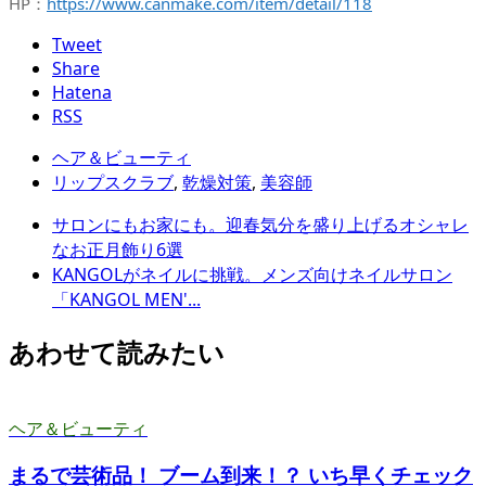
HP：
https://www.canmake.com/item/detail/118
Tweet
Share
Hatena
RSS
ヘア＆ビューティ
リップスクラブ
,
乾燥対策
,
美容師
サロンにもお家にも。迎春気分を盛り上げるオシャレ
なお正月飾り6選
KANGOLがネイルに挑戦。メンズ向けネイルサロン
「KANGOL MEN'...
あわせて読みたい
ヘア＆ビューティ
まるで芸術品！ ブーム到来！？ いち早くチェック