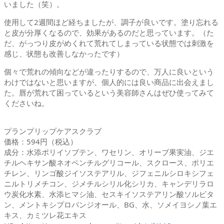
いました（笑）。
使用して2週間ほど経ちましたが、調子が良いです。塗り忘れる
と皮が分厚くなるので、効果があるのだと思っています。（た
だ、がっつり皮がめくれて荒れてしまっている状態では刺激を
感じ、状態も改善しなかったです）
個々で荒れの傾向などが違ったりするので、万人に良いという
わけではないと思いますが、個人的には良い商品に出会えまし
た。唇が荒れて困っているという美容師さんはぜひ使ってみて
くださいね。
プランプリップケアスクラブ
価格：594円（税込）
成分：水添ポリイソブテン、ワセリン、オリーブ果実油、ジエ
チルヘキサン酸ネオペンチルグリコール、スクロース、ポリエ
チレン、リンゴ酸ジイソステアリル、ジフェニルシロキシフェ
ニルトリメチコン、ジメチルシリル化シリカ、キャンデリラロ
ウ炭化水素、水添ヒマシ油、セスキイソステアリン酸ソルビタ
ン、メントキシプロパンジオール、BG、水、ソメイヨシノ葉エ
キス、カミツレ花エキス