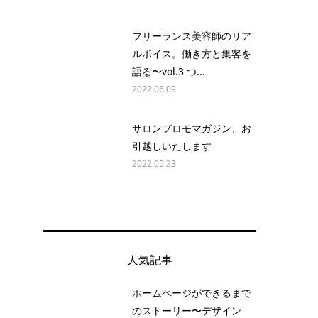
お
フリーランス美容師のリア
た
ルボイス。働き方と集客を
語る〜vol.3 つ...
2022.06.09
サロンプロモマガジン、お
引越しいたします
2022.05.23
人気記事
ホームページができるまで
のストーリー〜デザイン