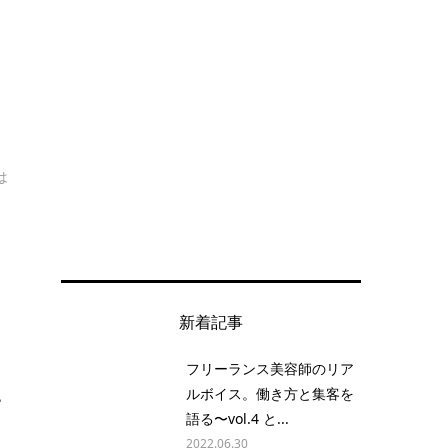
は
新着記事
フリーランス美容師のリア
ルボイス。働き方と集客を
プ
語る〜vol.4 と...
2022.06.30