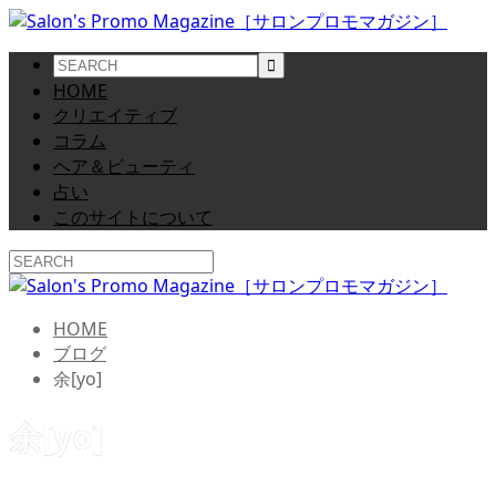
HOME
クリエイティブ
コラム
ヘア＆ビューティ
占い
このサイトについて
HOME
ブログ
余[yo]
余[yo]