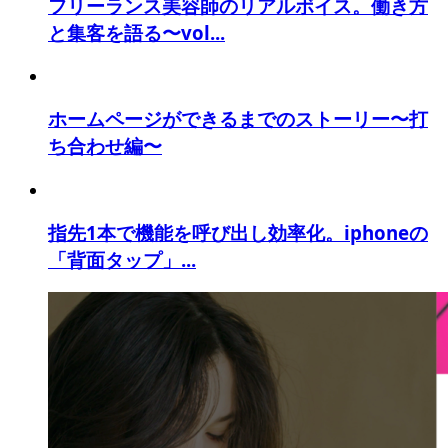
フリーランス美容師のリアルボイス。働き方
と集客を語る〜vol...
ホームページができるまでのストーリー〜打
ち合わせ編〜
指先1本で機能を呼び出し効率化。iphoneの
「背面タップ」...