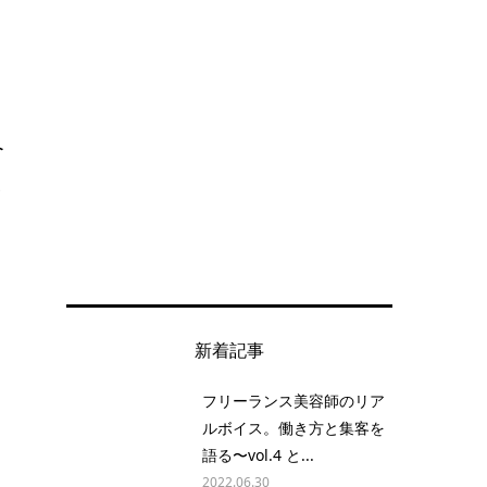
介
で
新着記事
フリーランス美容師のリア
ルボイス。働き方と集客を
語る〜vol.4 と...
2022.06.30