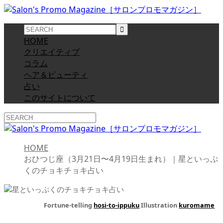
HOME
クリエイティブ
コラム
ヘア＆ビューティ
占い
このサイトについて
HOME
おひつじ座（3月21日〜4月19日生まれ）｜星といっぷ
くのチョキチョキ占い
Fortune-telling
hosi-to-ippuku
Illustration
kuromame