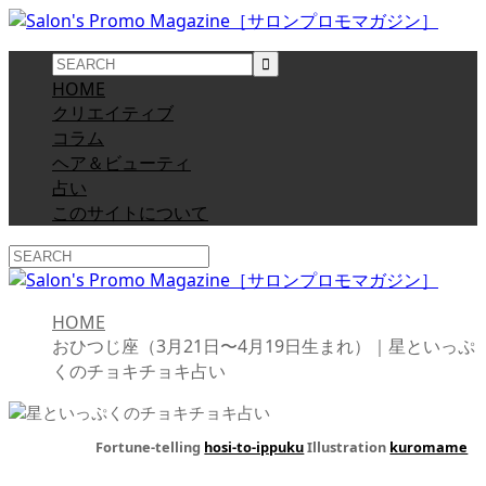
HOME
クリエイティブ
コラム
ヘア＆ビューティ
占い
このサイトについて
HOME
おひつじ座（3月21日〜4月19日生まれ）｜星といっぷ
くのチョキチョキ占い
Fortune-telling
hosi-to-ippuku
Illustration
kuromame